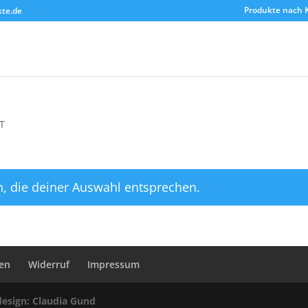
Produkte nach 
kte.de
FT
, die deiner Auswahl entsprechen.
en
Widerruf
Impressum
esign: Claudia Gund