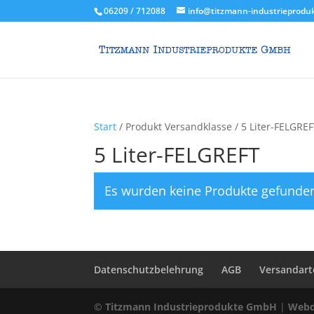
06209 / 712088
info@titzmann-industrieprodu
Start
/ Produkt Versandklasse / 5 Liter-FELGRE
5 Liter-FELGREFT
Es wurden keine Produkte gefunden
Datenschutzbelehrung
AGB
Versandart
© Titzmann Industrieprodukte GmbH
|
Webd