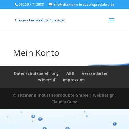
06209 / 712088
info@titzmann-industrieprodukte.de
Mein Konto
Datenschutzbelehrung
AGB
Versandarten
Widerruf
Impressum
© Titzmann Industrieprodukte GmbH
|
Webdesign:
Claudia Gund